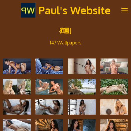
Ga
Paul's Website
direct
naar
de
💃🏽J
hoofdinhoud
147 Wallpapers