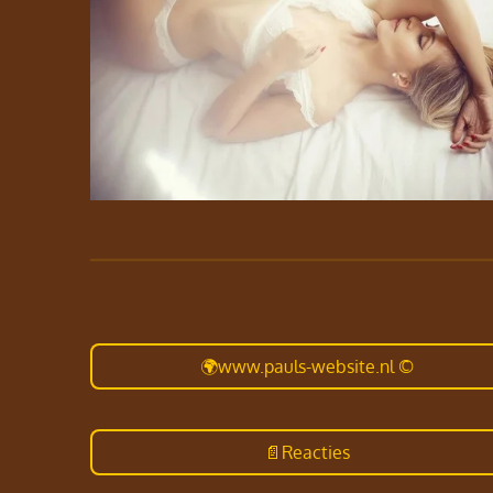
🌍www.pauls-website.nl ©
📄Reacties