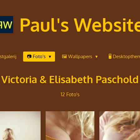
Paul's Websit
tgalerij
📷 Foto's
🖼️ Wallpapers
🖥️ Desktopthe
Victoria & Elisabeth Paschold
12 Foto's