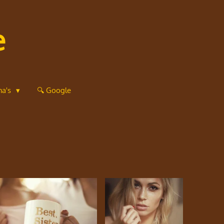
e
ma's
🔍 Google