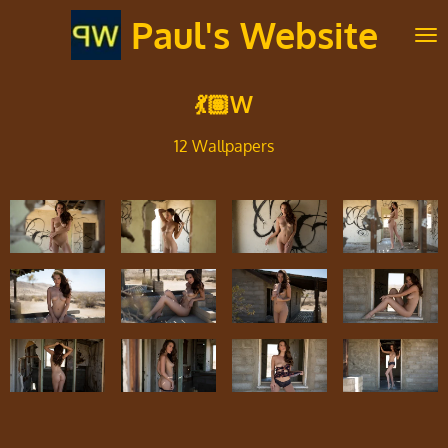
Ga
Paul's Website
direct
naar
de
💃🏽W
hoofdinhoud
12 Wallpapers