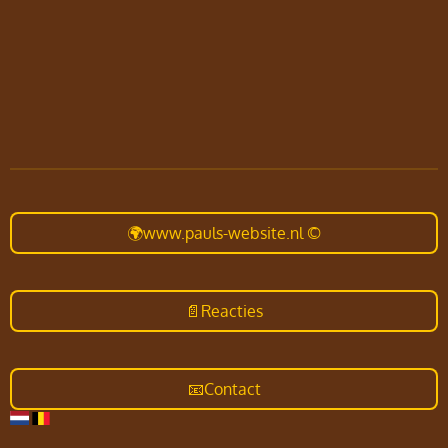
🌍www.pauls-website.nl ©
📄Reacties
📧Contact